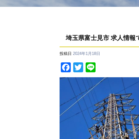
埼玉県富士見市 求人情報
投稿日
2024年1月18日
F
T
Li
a
wi
n
c
tt
e
e
er
b
o
o
k