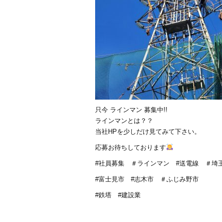
只今 ラインマン 募集中!!
ラインマンとは？？
当社HPを少しだけ見てみて下さい。
応募お待ちしております
#社員募集 ＃ラインマン #送電線 ＃埼
#富士見市 #志木市 ＃ふじみ野市
#鉄塔 #建設業